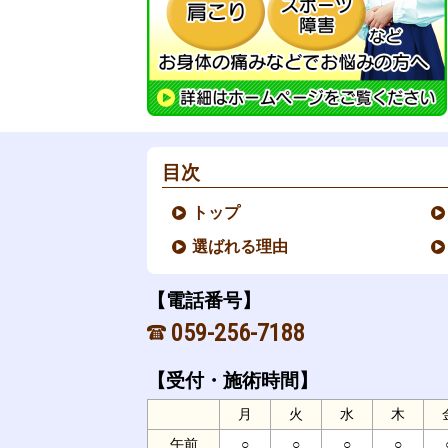
目次
トップ
選ばれる理由
【電話番号】
059-256-7188
【受付・施術時間】
月
火
水
木
午前
○
○
○
○