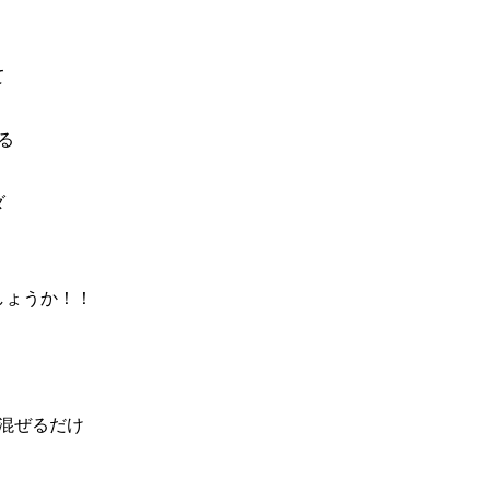
て
る
ダ
しょうか！！
混ぜるだけ