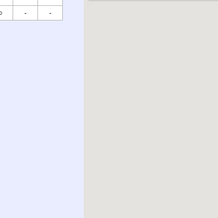
○
-
-