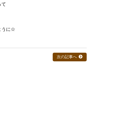
って
ように☆
次の記事へ