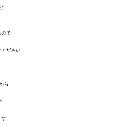
と
なので
けください
から
が
ます