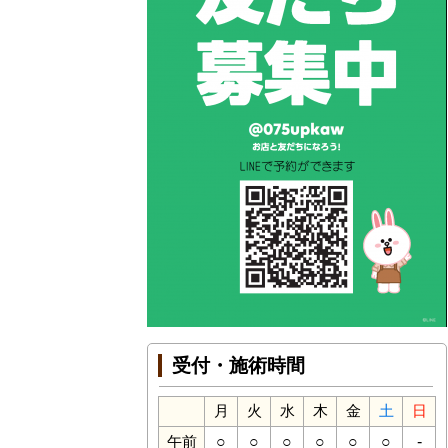
受付・施術時間
月
火
水
木
金
土
日
○
○
○
○
○
○
-
午前