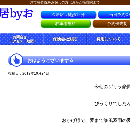
津で接骨院をお探しの方はおかだ接骨院まで
居byお
久居駅→徒歩12分
当日予約O
駐車場無料
予約優先制
お問合せ・
保険会社対応
費用について
アクセス・地図
おはようございます☆
投稿日：2019年10月24日
今朝のゲリラ豪
びっくりでした
おかげ様で、夢まで暴風豪雨の