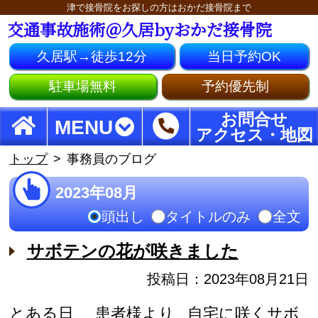
津で接骨院をお探しの方はおかだ接骨院まで
交通事故施術＠久居byおかだ接骨院
久居駅→徒歩12分
当日予約OK
駐車場無料
予約優先制
お問合せ
MENU
アクセス・地図
トップ
事務員のブログ
2023年08月
頭出し
タイトルのみ
全文
サボテンの花が咲きました
投稿日：2023年08月21日
とある日 患者様より 自宅に咲くサボ