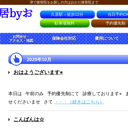
津で接骨院をお探しの方はおかだ接骨院まで
居byお
久居駅→徒歩12分
当日予約O
駐車場無料
予約優先制
お問合せ・
保険会社対応
費用について
アクセス・地図
2020年10月
おはようございます⭐︎
本日は 午前のみ 予約優先制にて 診療しております⭐︎
せくださいませ さて
・・・（続きはこちら）
こんばんは☆