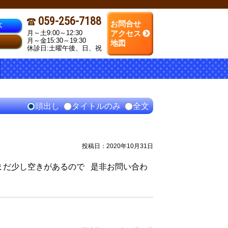
059-256-7188
お問合せ
K
月～土9:00～12:30
アクセス
月～金15:30～19:30
地図
休診日:土曜午後、日、祝
頭出し
タイトルのみ
全文
投稿日：2020年10月31日
 まだ少し空きがあるので 是非お問い合わ