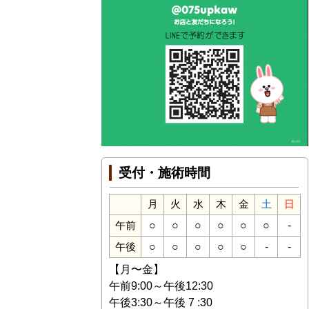
受付・施術時間
月
火
水
木
金
土
日
○
○
○
○
○
○
-
午前
○
○
○
○
○
-
-
午後
【月〜金】
午前9:00～午後12:30
午後3:30～午後 7 :30